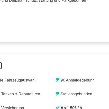
o- und Diebstahlschutz, Wartung und Parkgebühren
)
ße Fahrzeugauswahl
9€ Anmeldegebühr
. Tanken & Reparaturen
Stationsgebunden
. Versicherung
Ab 1,50€ / h