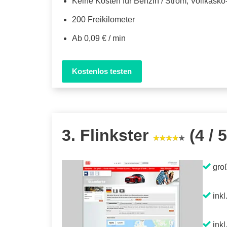
Keine Kosten für Benzin / Strom, Vollkask
200 Freikilometer
Ab 0,09 € / min
Kostenlos testen
3. Flinkster
(4 / 5
gro
inkl
inkl