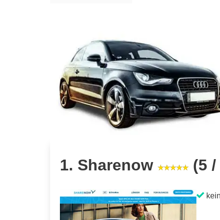
1. Sharenow
(5 /
kein