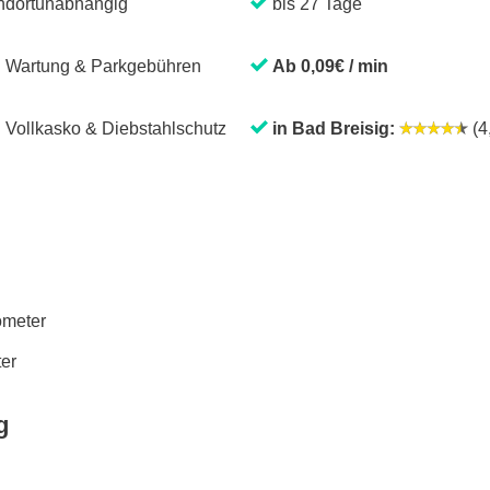
ndortunabhängig
bis 27 Tage
. Wartung & Parkgebühren
Ab 0,09€ / min
. Vollkasko & Diebstahlschutz
in Bad Breisig:
(4,
lometer
ter
g