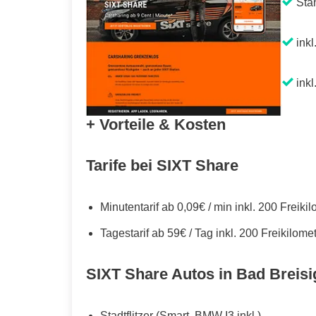
Sta
inkl
inkl
+ Vorteile & Kosten
Tarife bei SIXT Share
Minutentarif ab 0,09€ / min inkl. 200 Freiki
Tagestarif ab 59€ / Tag inkl. 200 Freikilome
SIXT Share Autos in Bad Breisi
Stadtflitzer (Smart, BMW I3 inkl.)