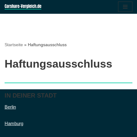
Zum
Inhalt
springen
Startseite
»
Haftungsausschluss
Haftungsausschluss
IN DEINER STADT
Berlin
Hamburg