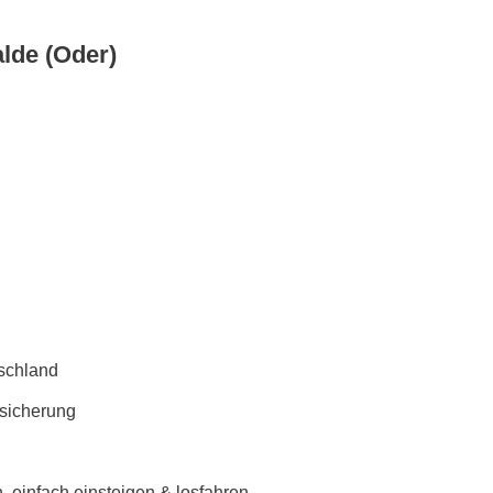
lde (Oder)
schland
rsicherung
 einfach einsteigen & losfahren