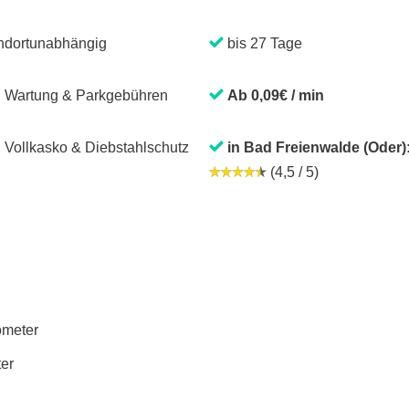
ndortunabhängig
bis 27 Tage
. Wartung & Parkgebühren
Ab 0,09€ / min
. Vollkasko & Diebstahlschutz
in Bad Freienwalde (Oder)
(4,5 / 5)
lometer
ter