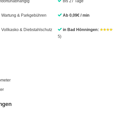
ndortunabhängig
bis 27 Tage
. Wartung & Parkgebühren
Ab 0,09€ / min
. Vollkasko & Diebstahlschutz
in Bad Hönningen:
5)
lometer
ter
ingen