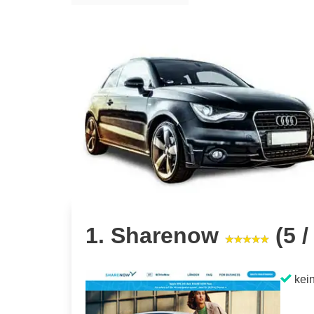
1. Sharenow
(5 /
kein