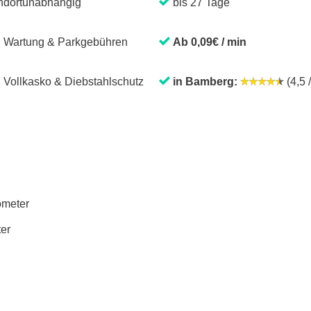
ndortunabhängig
bis 27 Tage
. Wartung & Parkgebühren
Ab 0,09€ / min
. Vollkasko & Diebstahlschutz
in Bamberg:
(4,5 /
lometer
ter