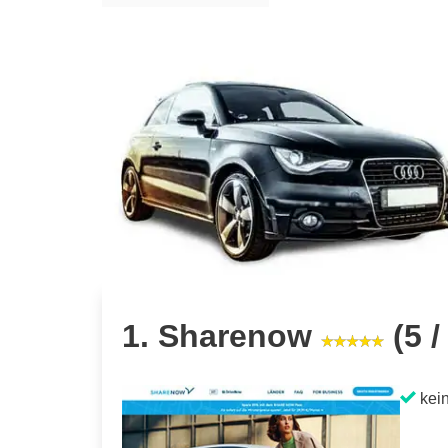
1. Sharenow
(5 /
kein