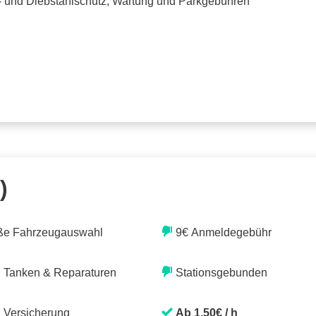
o- und Diebstahlschutz, Wartung und Parkgebühren
)
ße Fahrzeugauswahl
9€ Anmeldegebühr
. Tanken & Reparaturen
Stationsgebunden
. Versicherung
Ab 1,50€ / h