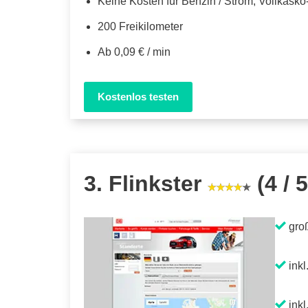
Keine Kosten für Benzin / Strom, Vollkask
200 Freikilometer
Ab 0,09 € / min
Kostenlos testen
3. Flinkster
(4 / 5
gro
inkl
inkl