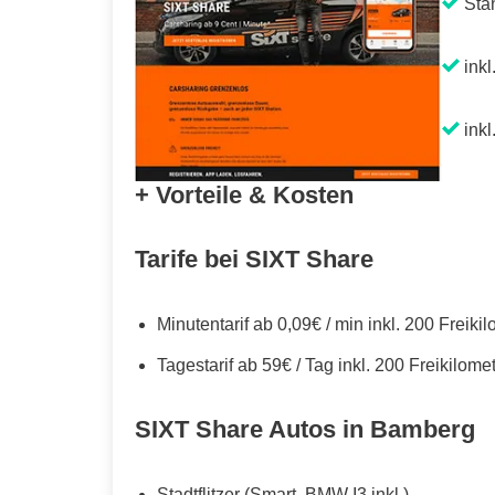
Sta
inkl
inkl
+ Vorteile & Kosten
Tarife bei SIXT Share
Minutentarif ab 0,09€ / min inkl. 200 Freiki
Tagestarif ab 59€ / Tag inkl. 200 Freikilome
SIXT Share Autos in Bamberg
Stadtflitzer (Smart, BMW I3 inkl.)