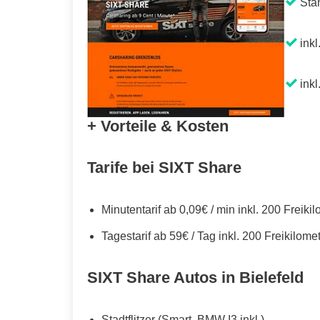
Sta
inkl
inkl
+ Vorteile & Kosten
Tarife bei SIXT Share
Minutentarif ab 0,09€ / min inkl. 200 Freiki
Tagestarif ab 59€ / Tag inkl. 200 Freikilome
SIXT Share Autos in Bielefeld
Stadtflitzer (Smart, BMW I3 inkl.)