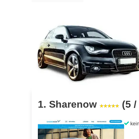
1. Sharenow
(5 /
kein