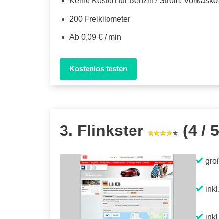
Keine Kosten für Benzin / Strom, Vollkask
200 Freikilometer
Ab 0,09 € / min
Kostenlos testen
3. Flinkster
(4 / 5
gro
inkl
inkl