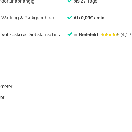
ndortunabhängig
bis 27 Tage
. Wartung & Parkgebühren
Ab 0,09€ / min
. Vollkasko & Diebstahlschutz
in Bielefeld:
(4,5 /
lometer
ter