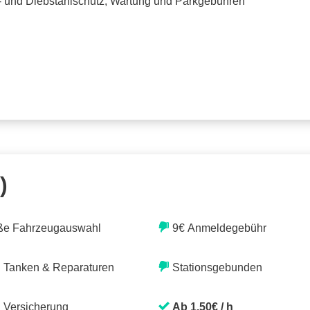
o- und Diebstahlschutz, Wartung und Parkgebühren
)
ße Fahrzeugauswahl
9€ Anmeldegebühr
. Tanken & Reparaturen
Stationsgebunden
. Versicherung
Ab 1,50€ / h