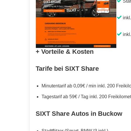
Sta
inkl
inkl
+ Vorteile & Kosten
Tarife bei SIXT Share
Minutentarif ab 0,09€ / min inkl. 200 Freiki
Tagestarif ab 59€ / Tag inkl. 200 Freikilome
SIXT Share Autos in Buckow
Stadtflitzer (Smart, BMW I3 inkl.)