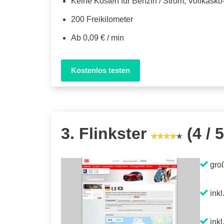
Keine Kosten für Benzin / Strom, Vollkask
200 Freikilometer
Ab 0,09 € / min
Kostenlos testen
3. Flinkster
(4 / 5
gro
inkl
inkl