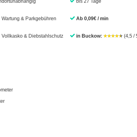
ndortunabhängig
bis 27 Tage
. Wartung & Parkgebühren
Ab 0,09€ / min
. Vollkasko & Diebstahlschutz
in Buckow:
(4,5 / 
lometer
ter