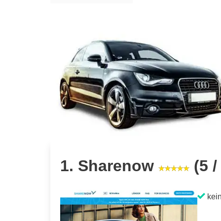
1. Sharenow
(5 /
kein