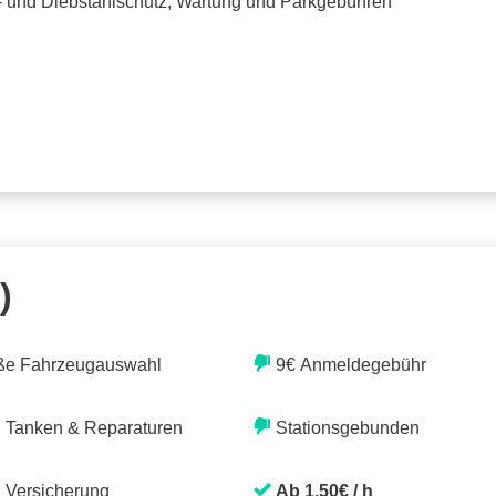
o- und Diebstahlschutz, Wartung und Parkgebühren
)
ße Fahrzeugauswahl
9€ Anmeldegebühr
. Tanken & Reparaturen
Stationsgebunden
. Versicherung
Ab 1,50€ / h