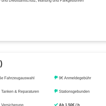
o- und Diebstahlschutz, Wartung und Parkgebühren
)
ße Fahrzeugauswahl
9€ Anmeldegebühr
. Tanken & Reparaturen
Stationsgebunden
. Versicherung
Ab 1,50€ / h