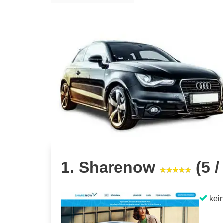
1. Sharenow
(5 /
kein