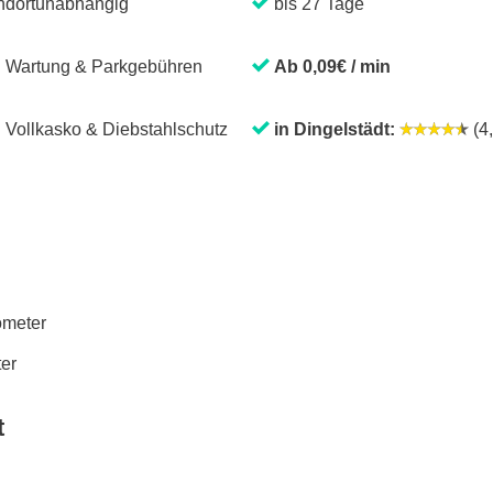
ndortunabhängig
bis 27 Tage
. Wartung & Parkgebühren
Ab 0,09€ / min
. Vollkasko & Diebstahlschutz
in Dingelstädt:
(4,
lometer
ter
t