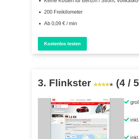
Keine Kosten für Benzin / Strom, Vollkask
200 Freikilometer
Ab 0,09 € / min
Kostenlos testen
3. Flinkster
(4 / 5
gro
inkl
inkl