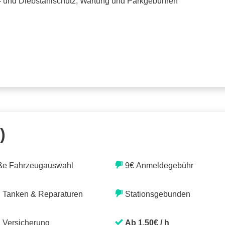
o- und Diebstahlschutz, Wartung und Parkgebühren
)
ße Fahrzeugauswahl
9€ Anmeldegebühr
. Tanken & Reparaturen
Stationsgebunden
. Versicherung
Ab 1,50€ / h