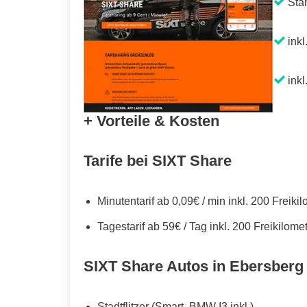
Sta
inkl
inkl
+ Vorteile & Kosten
Tarife bei SIXT Share
Minutentarif ab 0,09€ / min inkl. 200 Freiki
Tagestarif ab 59€ / Tag inkl. 200 Freikilome
SIXT Share Autos in Ebersberg
Stadtflitzer (Smart, BMW I3 inkl.)