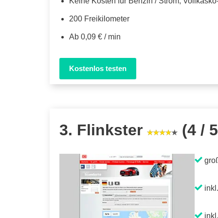
Keine Kosten für Benzin / Strom, Vollkask
200 Freikilometer
Ab 0,09 € / min
Kostenlos testen
3. Flinkster
(4 / 5
gro
inkl
inkl