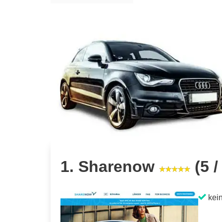
1. Sharenow
(5 /
kein