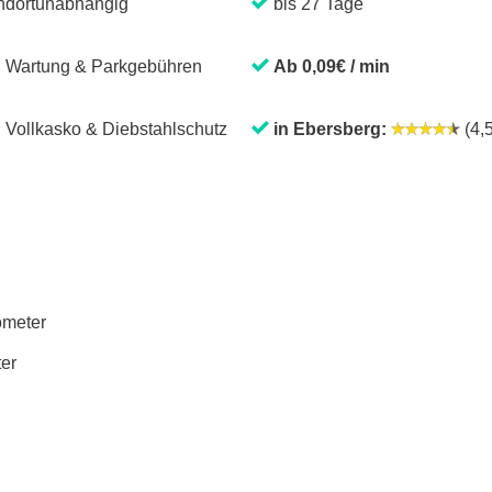
ndortunabhängig
bis 27 Tage
. Wartung & Parkgebühren
Ab 0,09€ / min
. Vollkasko & Diebstahlschutz
in Ebersberg:
(4,5
lometer
ter