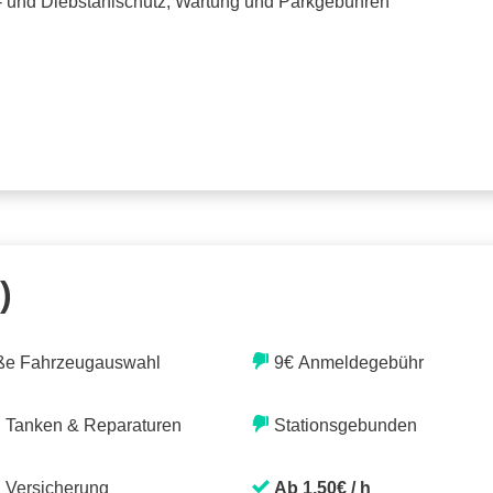
o- und Diebstahlschutz, Wartung und Parkgebühren
)
ße Fahrzeugauswahl
9€ Anmeldegebühr
. Tanken & Reparaturen
Stationsgebunden
. Versicherung
Ab 1,50€ / h