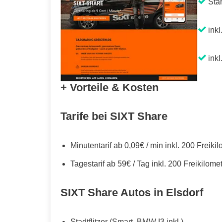
Sta
inkl
inkl
+ Vorteile & Kosten
Tarife bei SIXT Share
Minutentarif ab 0,09€ / min inkl. 200 Freiki
Tagestarif ab 59€ / Tag inkl. 200 Freikilome
SIXT Share Autos in Elsdorf
Stadtflitzer (Smart, BMW I3 inkl.)