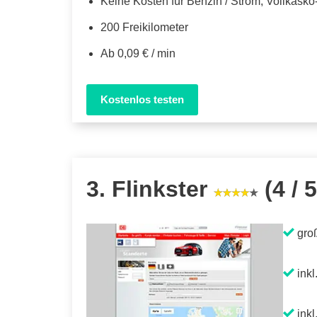
Keine Kosten für Benzin / Strom, Vollkask
200 Freikilometer
Ab 0,09 € / min
Kostenlos testen
3. Flinkster
(4 / 5
gro
inkl
inkl