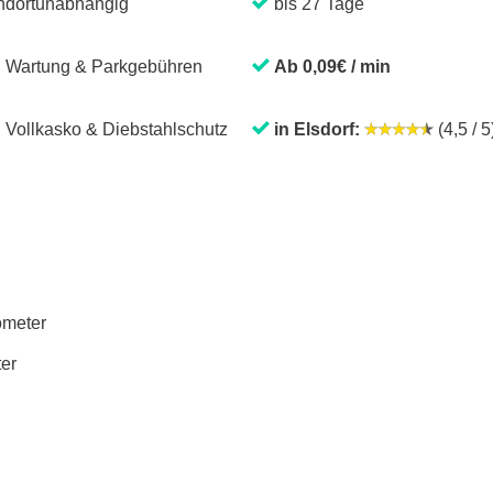
ndortunabhängig
bis 27 Tage
. Wartung & Parkgebühren
Ab 0,09€ / min
. Vollkasko & Diebstahlschutz
in Elsdorf:
(4,5 / 5
lometer
ter