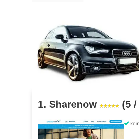
1. Sharenow
(5 /
kein