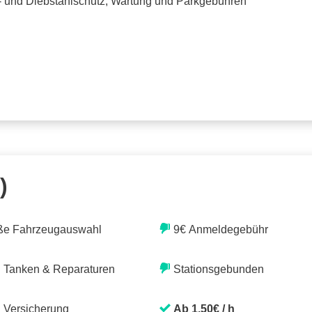
o- und Diebstahlschutz, Wartung und Parkgebühren
)
ße Fahrzeugauswahl
9€ Anmeldegebühr
. Tanken & Reparaturen
Stationsgebunden
. Versicherung
Ab 1,50€ / h