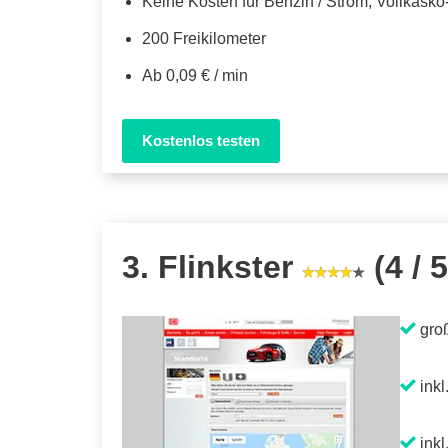
Keine Kosten für Benzin / Strom, Vollkask
200 Freikilometer
Ab 0,09 € / min
Kostenlos testen
3. Flinkster
(4 / 5
gro
inkl
inkl