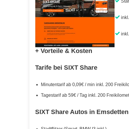
Sta
inkl
inkl
+ Vorteile & Kosten
Tarife bei SIXT Share
Minutentarif ab 0,09€ / min inkl. 200 Freiki
Tagestarif ab 59€ / Tag inkl. 200 Freikilome
SIXT Share Autos in Emsdetten
Stadtflitzer (Smart, BMW I3 inkl.)