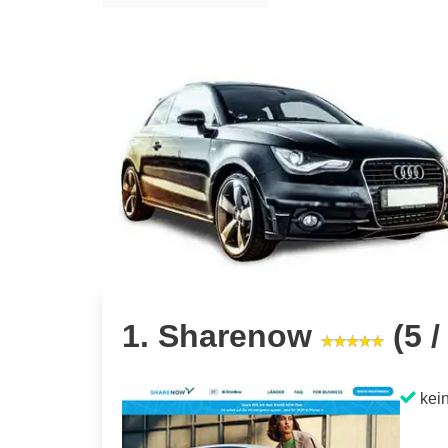
1. Sharenow
(5 /
kein