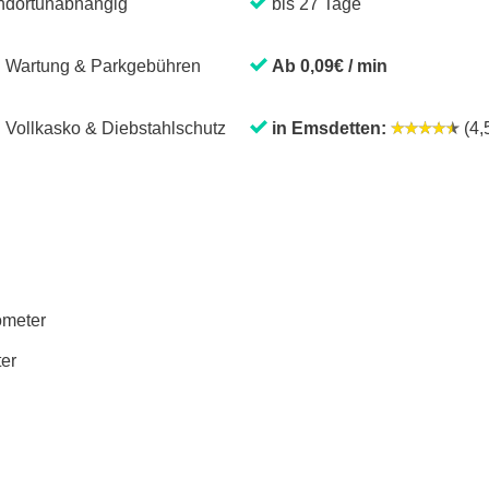
ndortunabhängig
bis 27 Tage
. Wartung & Parkgebühren
Ab 0,09€ / min
. Vollkasko & Diebstahlschutz
in Emsdetten:
(4,5
lometer
ter