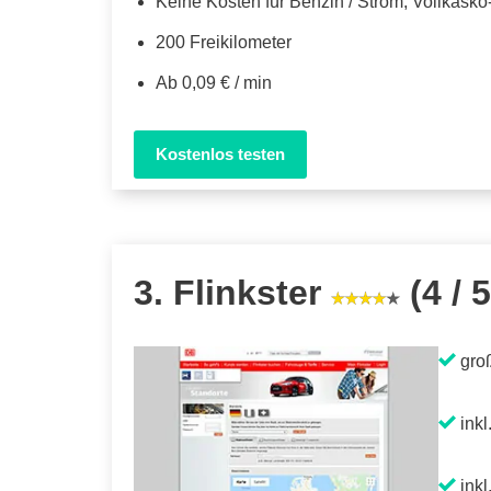
Keine Kosten für Benzin / Strom, Vollkask
200 Freikilometer
Ab 0,09 € / min
Kostenlos testen
3. Flinkster
(4 / 5
gro
inkl
inkl