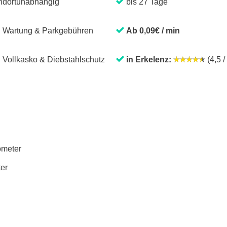
ndortunabhängig
bis 27 Tage
. Wartung & Parkgebühren
Ab 0,09€ / min
. Vollkasko & Diebstahlschutz
in Erkelenz:
(4,5 /
lometer
ter