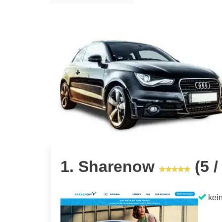
1. Sharenow
(5 /
kein