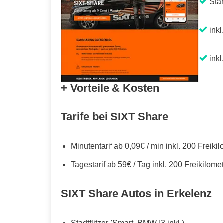
Sta
inkl
inkl
+ Vorteile & Kosten
Tarife bei SIXT Share
Minutentarif ab 0,09€ / min inkl. 200 Freiki
Tagestarif ab 59€ / Tag inkl. 200 Freikilome
SIXT Share Autos in Erkelenz
Stadtflitzer (Smart, BMW I3 inkl.)