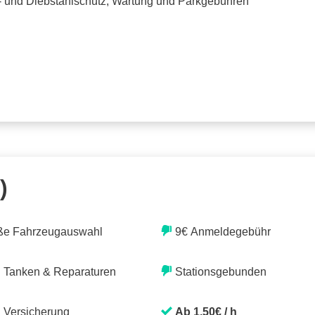
o- und Diebstahlschutz, Wartung und Parkgebühren
)
ße Fahrzeugauswahl
9€ Anmeldegebühr
. Tanken & Reparaturen
Stationsgebunden
. Versicherung
Ab 1,50€ / h