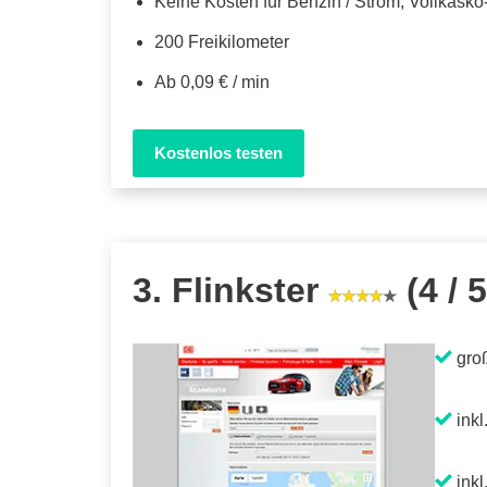
Keine Kosten für Benzin / Strom, Vollkask
200 Freikilometer
Ab 0,09 € / min
Kostenlos testen
3. Flinkster
(4 / 5
gro
inkl
inkl