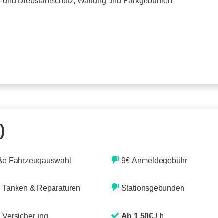
o- und Diebstahlschutz, Wartung und Parkgebühren
)
ße Fahrzeugauswahl
9€ Anmeldegebühr
. Tanken & Reparaturen
Stationsgebunden
. Versicherung
Ab 1,50€ / h