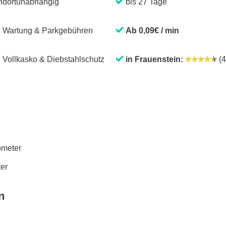
ndortunabhängig
bis 27 Tage
. Wartung & Parkgebühren
Ab 0,09€ / min
. Vollkasko & Diebstahlschutz
in Frauenstein:
(4
lometer
ter
n