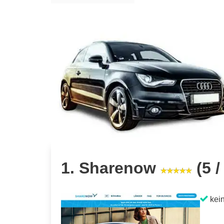
1. Sharenow
(5 /
kein