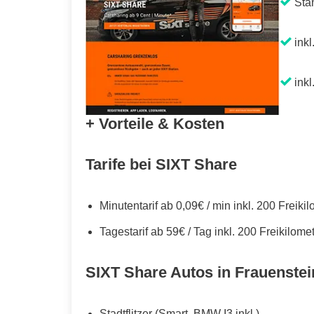
Sta
inkl
inkl
+ Vorteile & Kosten
Tarife bei SIXT Share
Minutentarif ab 0,09€ / min inkl. 200 Freiki
Tagestarif ab 59€ / Tag inkl. 200 Freikilome
SIXT Share Autos in Frauenstei
Stadtflitzer (Smart, BMW I3 inkl.)