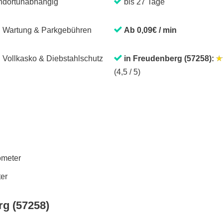
ndortunabhängig
bis 27 Tage
. Wartung & Parkgebühren
Ab 0,09€ / min
. Vollkasko & Diebstahlschutz
in Freudenberg (57258):
(4,5 / 5)
lometer
ter
rg (57258)