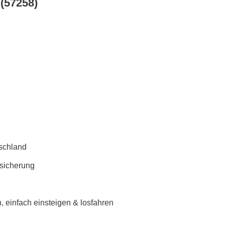
(57258)
schland
rsicherung
 einfach einsteigen & losfahren