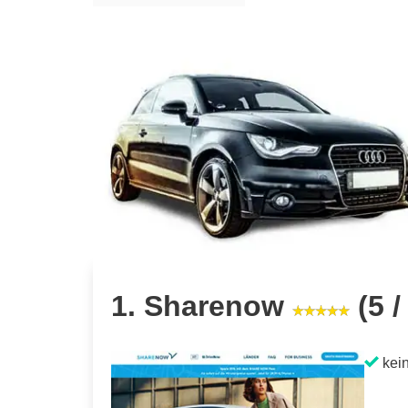
1. Sharenow
(5 /
kein