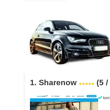
1. Sharenow
(5 /
kein