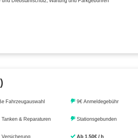
o- und Diebstahlschutz, Wartung und Parkgebühren
)
ße Fahrzeugauswahl
9€ Anmeldegebühr
. Tanken & Reparaturen
Stationsgebunden
. Versicherung
Ab 1,50€ / h