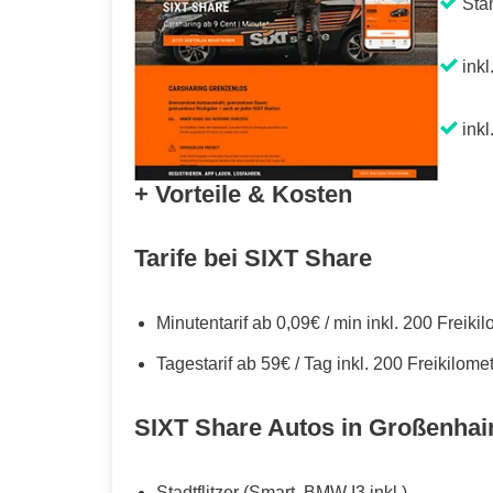
Sta
inkl
inkl
+ Vorteile & Kosten
Tarife bei SIXT Share
Minutentarif ab 0,09€ / min inkl. 200 Freiki
Tagestarif ab 59€ / Tag inkl. 200 Freikilome
SIXT Share Autos in Großenhai
Stadtflitzer (Smart, BMW I3 inkl.)