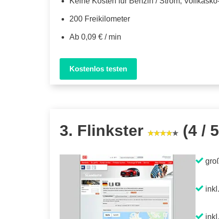
Keine Kosten für Benzin / Strom, Vollkask
200 Freikilometer
Ab 0,09 € / min
Kostenlos testen
3. Flinkster
(4 / 5
gro
inkl
inkl