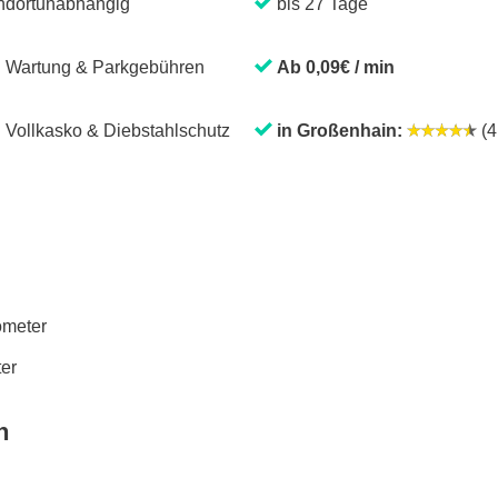
ndortunabhängig
bis 27 Tage
. Wartung & Parkgebühren
Ab 0,09€ / min
. Vollkasko & Diebstahlschutz
in Großenhain:
(4,
lometer
ter
n