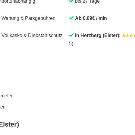
ndortunabhängig
bis 27 Tage
. Wartung & Parkgebühren
Ab 0,09€ / min
. Vollkasko & Diebstahlschutz
in Herzberg (Elster):
5)
lometer
ter
lster)