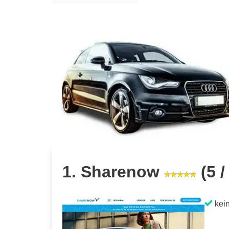
1. Sharenow
(5 /
kein