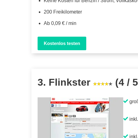
Keine Kosten für Benzin / Strom, Vollkask
200 Freikilometer
Ab 0,09 € / min
Kostenlos testen
3. Flinkster
(4 / 5
gro
inkl
inkl