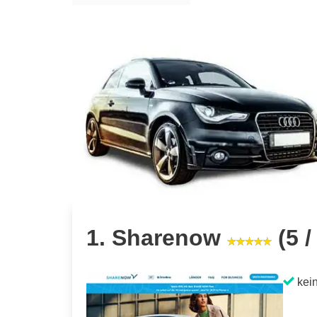
1. Sharenow
(5 /
kein