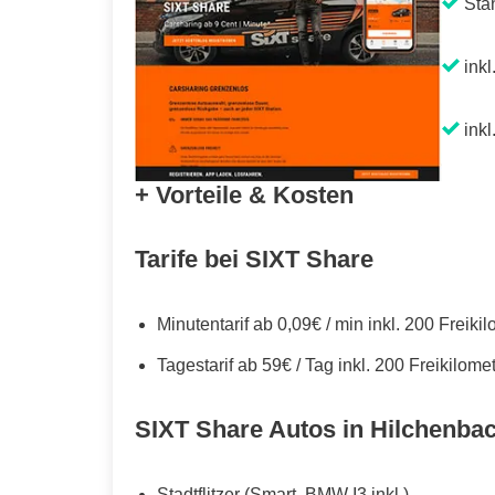
Sta
inkl
inkl
+ Vorteile & Kosten
Tarife bei SIXT Share
Minutentarif ab 0,09€ / min inkl. 200 Freiki
Tagestarif ab 59€ / Tag inkl. 200 Freikilome
SIXT Share Autos in Hilchenba
Stadtflitzer (Smart, BMW I3 inkl.)