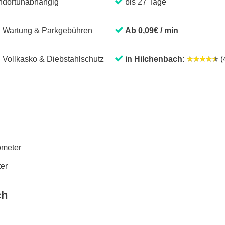
ndortunabhängig
bis 27 Tage
. Wartung & Parkgebühren
Ab 0,09€ / min
. Vollkasko & Diebstahlschutz
in Hilchenbach:
(4
lometer
ter
ch