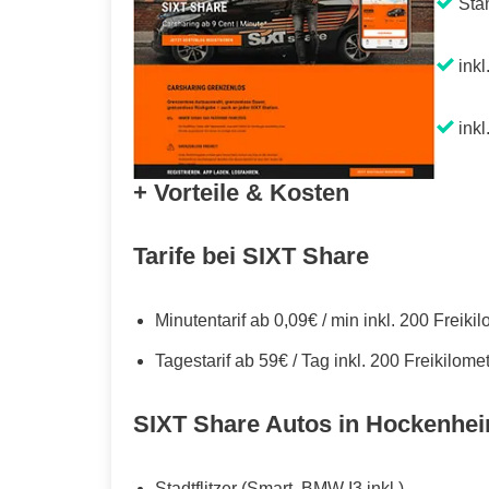
Sta
inkl
inkl
+ Vorteile & Kosten
Tarife bei SIXT Share
Minutentarif ab 0,09€ / min inkl. 200 Freiki
Tagestarif ab 59€ / Tag inkl. 200 Freikilome
SIXT Share Autos in Hockenhe
Stadtflitzer (Smart, BMW I3 inkl.)