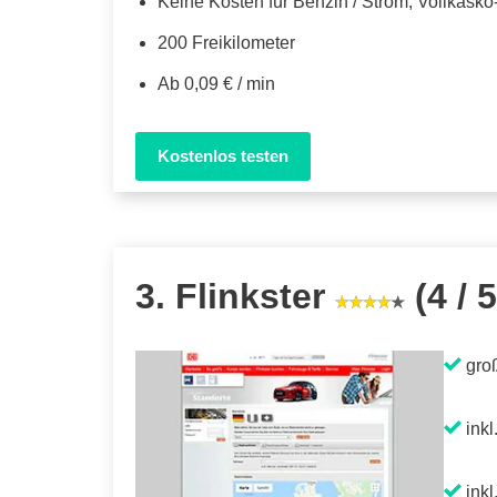
Keine Kosten für Benzin / Strom, Vollkask
200 Freikilometer
Ab 0,09 € / min
Kostenlos testen
3. Flinkster
(4 / 5
gro
inkl
inkl