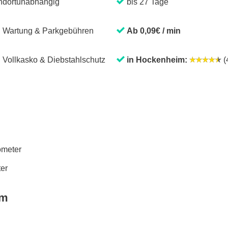
ndortunabhängig
bis 27 Tage
. Wartung & Parkgebühren
Ab 0,09€ / min
. Vollkasko & Diebstahlschutz
in Hockenheim:
(4
lometer
ter
im