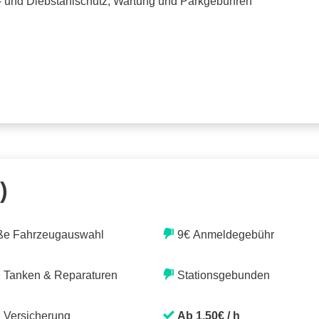
o- und Diebstahlschutz, Wartung und Parkgebühren
)
ße Fahrzeugauswahl
9€ Anmeldegebühr
. Tanken & Reparaturen
Stationsgebunden
. Versicherung
Ab 1,50€ / h