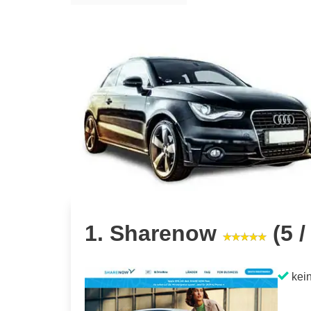
1. Sharenow
(5 /
kein