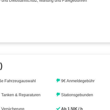
o- und Diebstahlschutz, Wartung und Parkgebühren
)
ße Fahrzeugauswahl
9€ Anmeldegebühr
. Tanken & Reparaturen
Stationsgebunden
. Versicherung
Ab 1,50€ / h