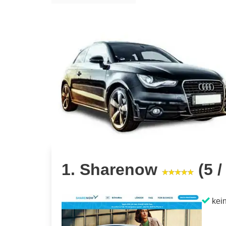
1. Sharenow
(5 /
kein