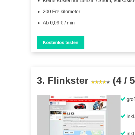
Keine Kosten für Benzin / Strom, Vollkask
200 Freikilometer
Ab 0,09 € / min
Kostenlos testen
3. Flinkster
(4 / 5
gro
inkl
inkl