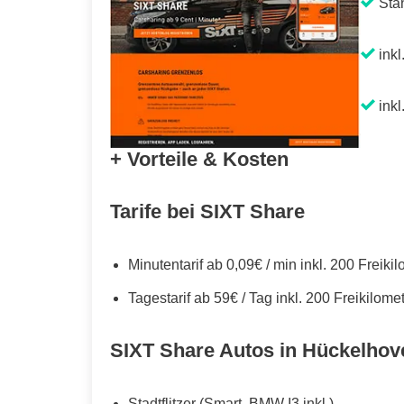
Sta
inkl
inkl
+ Vorteile & Kosten
Tarife bei SIXT Share
Minutentarif ab 0,09€ / min inkl. 200 Freiki
Tagestarif ab 59€ / Tag inkl. 200 Freikilome
SIXT Share Autos in Hückelhov
Stadtflitzer (Smart, BMW I3 inkl.)