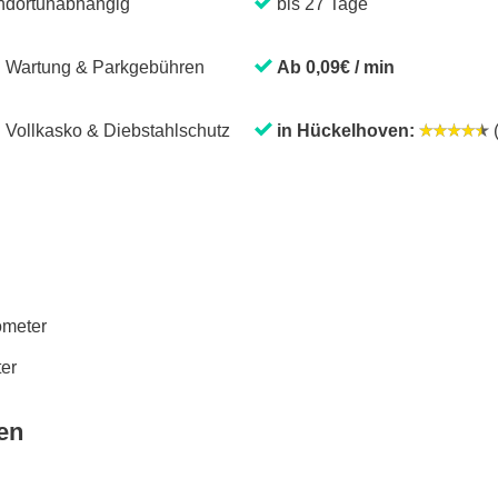
ndortunabhängig
bis 27 Tage
. Wartung & Parkgebühren
Ab 0,09€ / min
. Vollkasko & Diebstahlschutz
in Hückelhoven:
(
lometer
ter
en