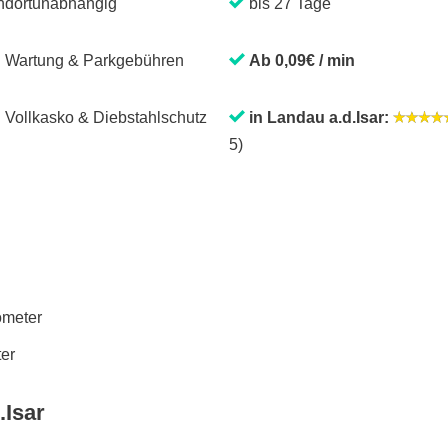
ndortunabhängig
bis 27 Tage
. Wartung & Parkgebühren
Ab 0,09€ / min
. Vollkasko & Diebstahlschutz
in Landau a.d.Isar:
5)
lometer
ter
.Isar