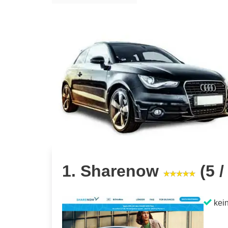
1. Sharenow
(5 /
kein