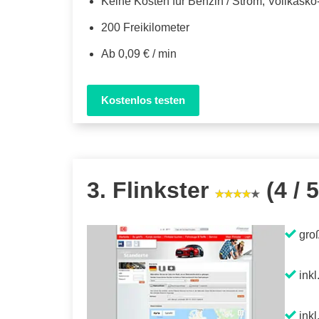
Keine Kosten für Benzin / Strom, Vollkask
200 Freikilometer
Ab 0,09 € / min
Kostenlos testen
3. Flinkster
(4 / 5
gro
inkl
inkl