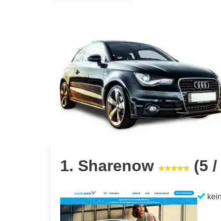
1. Sharenow
(5 /
kein