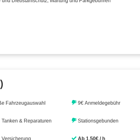
o- und Diebstahlschutz, Wartung und Parkgebühren
)
ße Fahrzeugauswahl
9€ Anmeldegebühr
. Tanken & Reparaturen
Stationsgebunden
. Versicherung
Ab 1,50€ / h