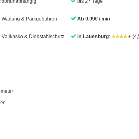
ndortunabhängig
bis 27 Tage
. Wartung & Parkgebühren
Ab 0,09€ / min
. Vollkasko & Diebstahlschutz
in Lauenburg:
(4,
lometer
ter