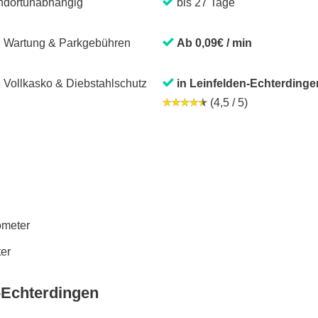
ndortunabhängig
bis 27 Tage
. Wartung & Parkgebühren
Ab 0,09€ / min
. Vollkasko & Diebstahlschutz
in Leinfelden-Echterdinge
(4,5 / 5)
lometer
ter
-Echterdingen