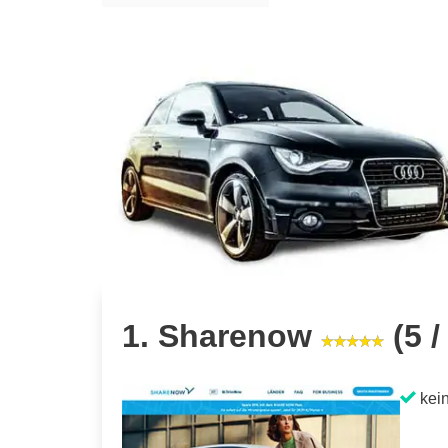
1. Sharenow
(5 /
kein