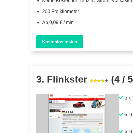
Keine Kosten für Benzin / Strom, Vollkask
200 Freikilometer
Ab 0,09 € / min
Kostenlos testen
3. Flinkster
(4 / 5
gro
inkl
inkl