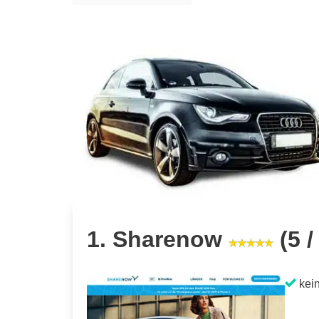
1. Sharenow
(5 /
kein