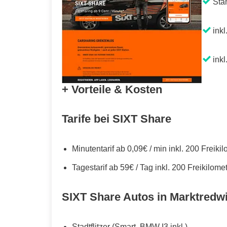
Sta
inkl
inkl
+ Vorteile & Kosten
Tarife bei SIXT Share
Minutentarif ab 0,09€ / min inkl. 200 Freiki
Tagestarif ab 59€ / Tag inkl. 200 Freikilome
SIXT Share Autos in Marktredwi
Stadtflitzer (Smart, BMW I3 inkl.)