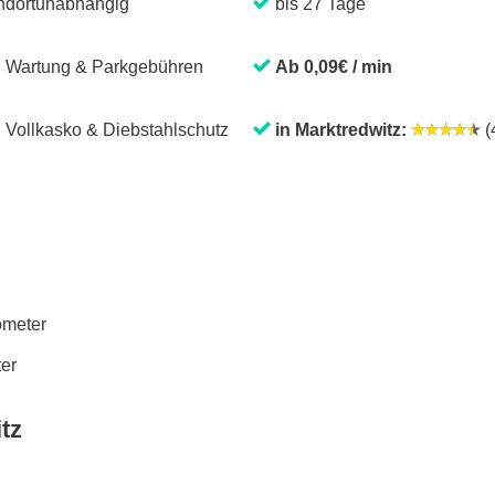
ndortunabhängig
bis 27 Tage
. Wartung & Parkgebühren
Ab 0,09€ / min
. Vollkasko & Diebstahlschutz
in Marktredwitz:
(4
lometer
ter
tz