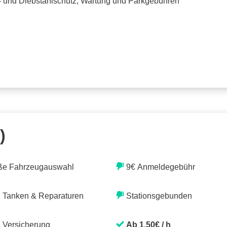
o- und Diebstahlschutz, Wartung und Parkgebühren
)
ße Fahrzeugauswahl
9€ Anmeldegebühr
. Tanken & Reparaturen
Stationsgebunden
. Versicherung
Ab 1,50€ / h