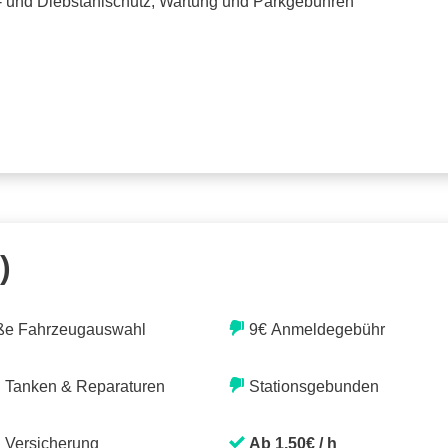
o- und Diebstahlschutz, Wartung und Parkgebühren
)
ße Fahrzeugauswahl
9€ Anmeldegebühr
. Tanken & Reparaturen
Stationsgebunden
. Versicherung
Ab 1,50€ / h