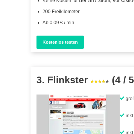
Keine Kosten für Benzin / Strom, Vollkask
200 Freikilometer
Ab 0,09 € / min
Kostenlos testen
3. Flinkster
(4 / 5
gro
inkl
inkl