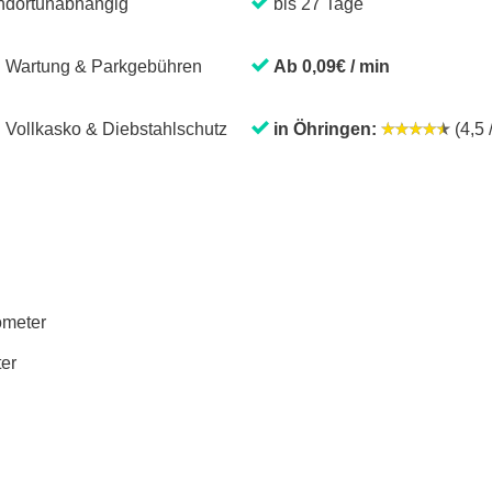
ndortunabhängig
bis 27 Tage
. Wartung & Parkgebühren
Ab 0,09€ / min
. Vollkasko & Diebstahlschutz
in Öhringen:
(4,5 /
lometer
ter