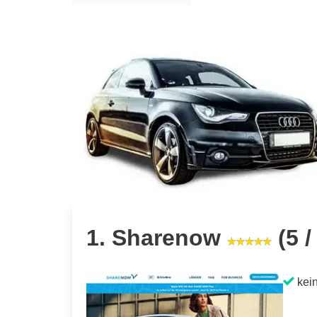
1. Sharenow
(5 /
kein