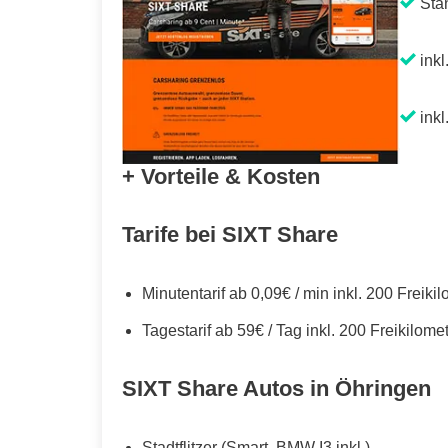
Sta
inkl
inkl
+ Vorteile & Kosten
Tarife bei SIXT Share
Minutentarif ab 0,09€ / min inkl. 200 Freiki
Tagestarif ab 59€ / Tag inkl. 200 Freikilome
SIXT Share Autos in Öhringen
Stadtflitzer (Smart, BMW I3 inkl.)