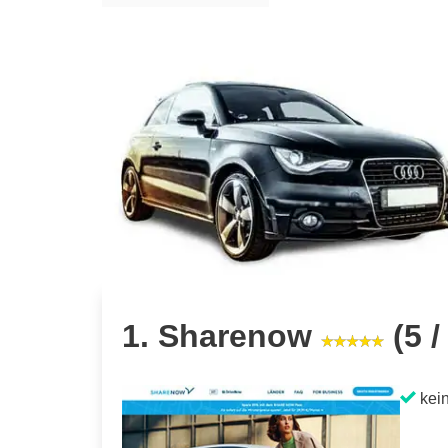
1. Sharenow
(5 /
kein