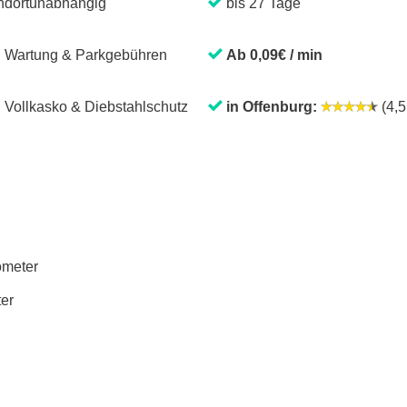
ndortunabhängig
bis 27 Tage
. Wartung & Parkgebühren
Ab 0,09€ / min
. Vollkasko & Diebstahlschutz
in Offenburg:
(4,5 
lometer
ter