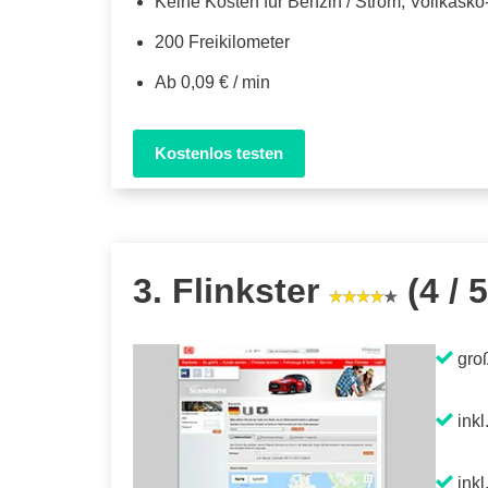
Keine Kosten für Benzin / Strom, Vollkask
200 Freikilometer
Ab 0,09 € / min
Kostenlos testen
3. Flinkster
(4 / 5
gro
inkl
inkl