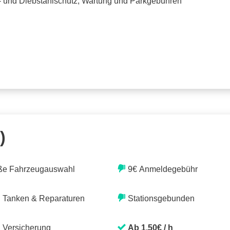
o- und Diebstahlschutz, Wartung und Parkgebühren
)
ße Fahrzeugauswahl
9€ Anmeldegebühr
. Tanken & Reparaturen
Stationsgebunden
. Versicherung
Ab 1,50€ / h