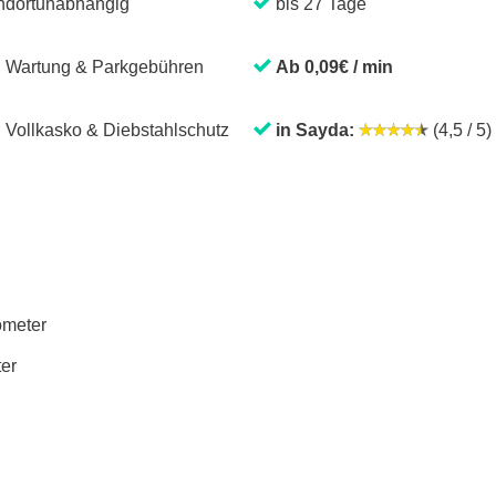
ndortunabhängig
bis 27 Tage
. Wartung & Parkgebühren
Ab 0,09€ / min
. Vollkasko & Diebstahlschutz
in Sayda:
(4,5 / 5)
lometer
ter