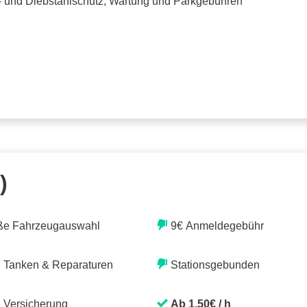
o- und Diebstahlschutz, Wartung und Parkgebühren
)
ße Fahrzeugauswahl
9€ Anmeldegebühr
. Tanken & Reparaturen
Stationsgebunden
. Versicherung
Ab 1,50€ / h