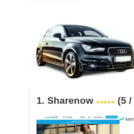
1. Sharenow
(5 /
kein