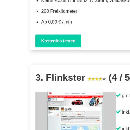
Keine Kosten für Benzin / Strom, Vollkask
200 Freikilometer
Ab 0,09 € / min
Kostenlos testen
3. Flinkster
(4 / 5
gro
inkl
inkl