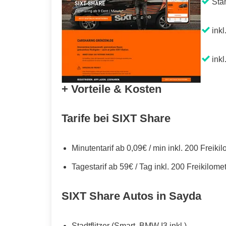
Sta
inkl
inkl
+ Vorteile & Kosten
Tarife bei SIXT Share
Minutentarif ab 0,09€ / min inkl. 200 Freiki
Tagestarif ab 59€ / Tag inkl. 200 Freikilome
SIXT Share Autos in Sayda
Stadtflitzer (Smart, BMW I3 inkl.)