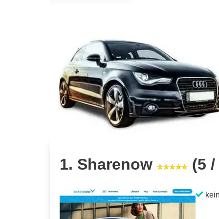
1. Sharenow
(5 /
kein