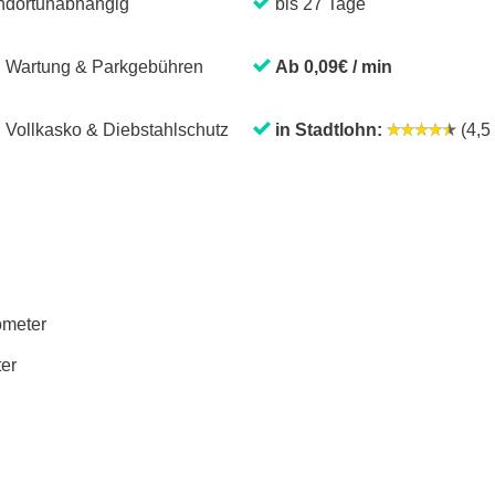
ndortunabhängig
bis 27 Tage
. Wartung & Parkgebühren
Ab 0,09€ / min
. Vollkasko & Diebstahlschutz
in Stadtlohn:
(4,5 
lometer
ter