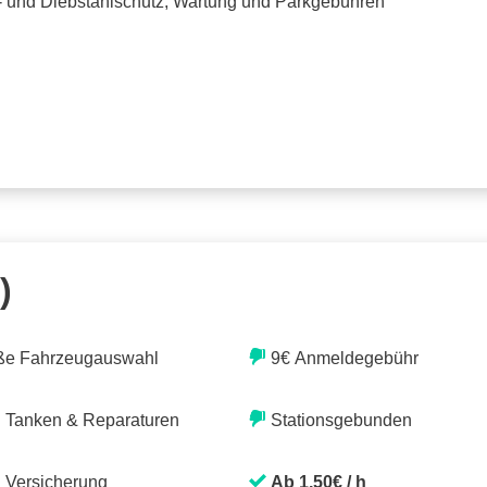
o- und Diebstahlschutz, Wartung und Parkgebühren
)
ße Fahrzeugauswahl
9€ Anmeldegebühr
. Tanken & Reparaturen
Stationsgebunden
. Versicherung
Ab 1,50€ / h