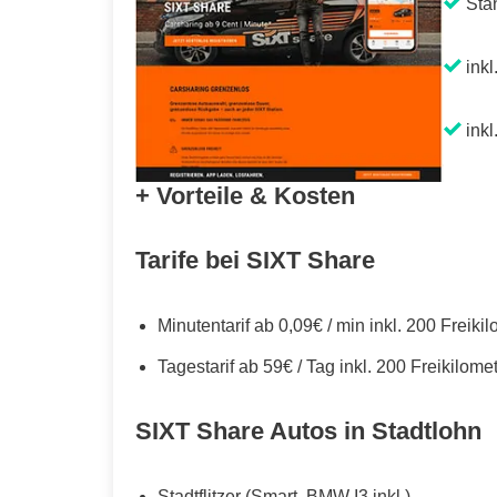
Sta
inkl
inkl
+ Vorteile & Kosten
Tarife bei SIXT Share
Minutentarif ab 0,09€ / min inkl. 200 Freiki
Tagestarif ab 59€ / Tag inkl. 200 Freikilome
SIXT Share Autos in Stadtlohn
Stadtflitzer (Smart, BMW I3 inkl.)