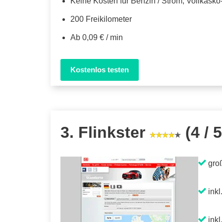
Keine Kosten für Benzin / Strom, Vollkask
200 Freikilometer
Ab 0,09 € / min
Kostenlos testen
3. Flinkster
(4 / 5
gro
inkl
inkl