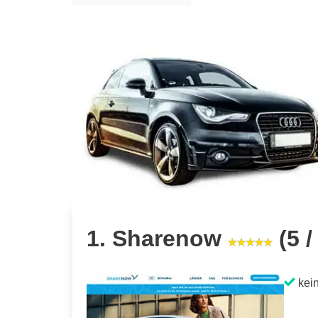
1. Sharenow
(5 /
kein