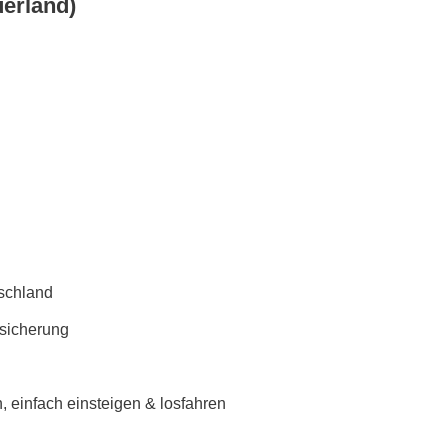
erland)
schland
rsicherung
 einfach einsteigen & losfahren