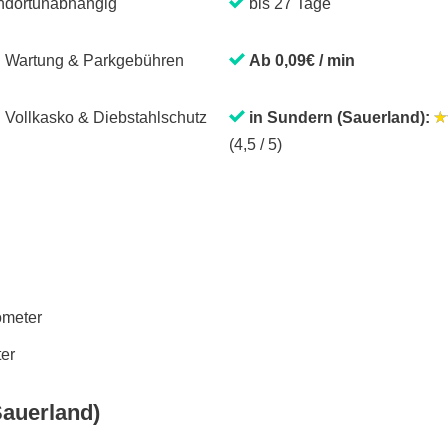
ndortunabhängig
bis 27 Tage
. Wartung & Parkgebühren
Ab 0,09€ / min
. Vollkasko & Diebstahlschutz
in Sundern (Sauerland):
(4,5 / 5)
lometer
ter
Sauerland)