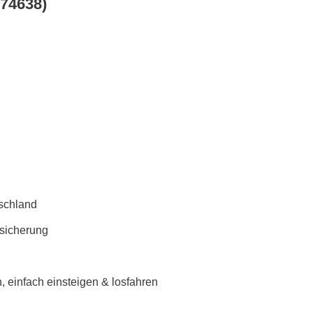
74638)
schland
rsicherung
 einfach einsteigen & losfahren