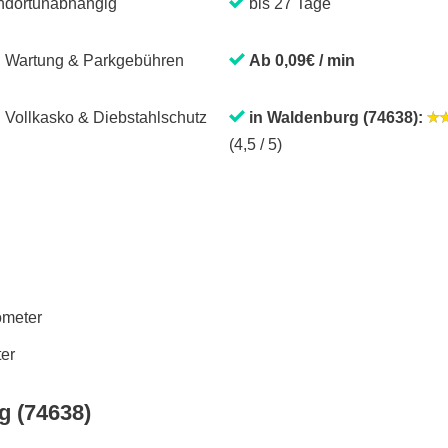
ndortunabhängig
bis 27 Tage
. Wartung & Parkgebühren
Ab 0,09€ / min
. Vollkasko & Diebstahlschutz
in Waldenburg (74638):
(4,5 / 5)
lometer
ter
g (74638)