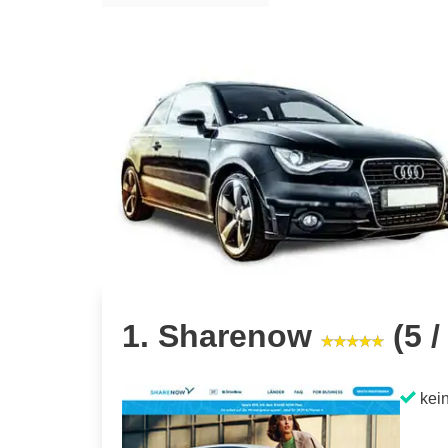
1. Sharenow
(5 /
kein