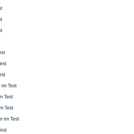
t
t
t
est
est
est
 im Test
m Test
m Test
r im Test
Test