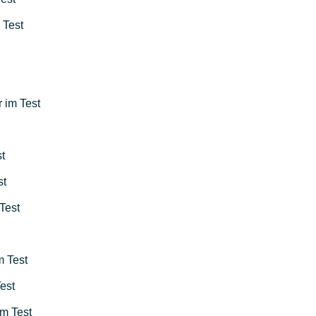
 Test
r im Test
t
st
Test
m Test
est
im Test